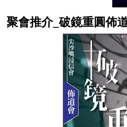
聚會推介_破鏡重圓佈