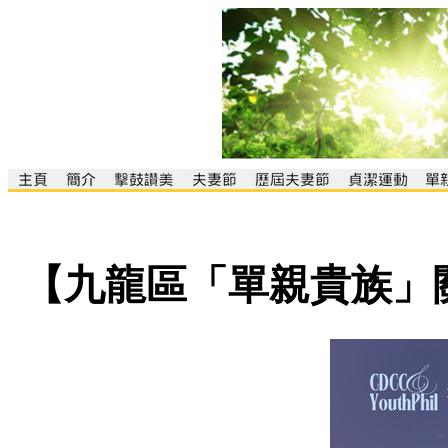
【九龍區「單親貴族」關