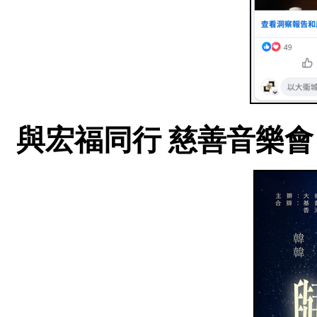
與宏福同行 慈善音樂會