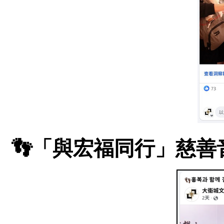
👣「與宏福同行」慈善音