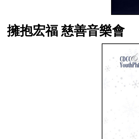
擁抱宏福 慈善音樂會